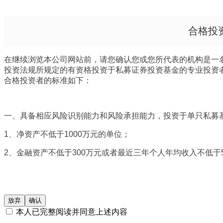
合格投
在继续浏览本公司网站前，请您确认您或您所代表的机构是一名
投资法规所规定的有资格投资于私募证券投资基金的专业投资
合格投资者的标准如下：
一、具备相应风险识别能力和风险承担能力，投资于单只私募基
1
、净资产不低于1000万元的单位；
2
、金融资产不低于300万元或者最近三年个人年均收入不低于
券、基金份额、资产管理计划、银行理财产品、信托计划、保险
二、下列投资者视为合格投资者：
放弃
确认
本人已完整阅读并同意上述内容
1
、社会保障基金、企业年金等养老基金、慈善基金等社会公