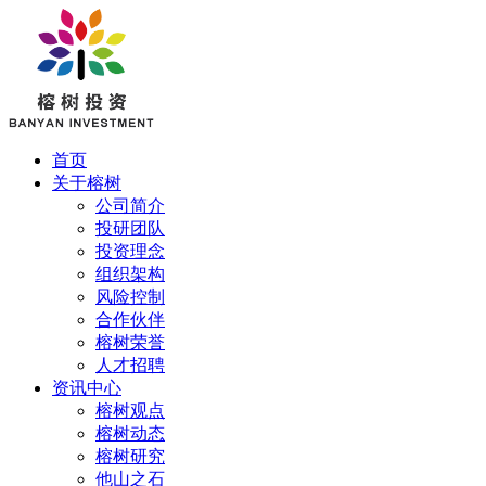
首页
关于榕树
公司简介
投研团队
投资理念
组织架构
风险控制
合作伙伴
榕树荣誉
人才招聘
资讯中心
榕树观点
榕树动态
榕树研究
他山之石