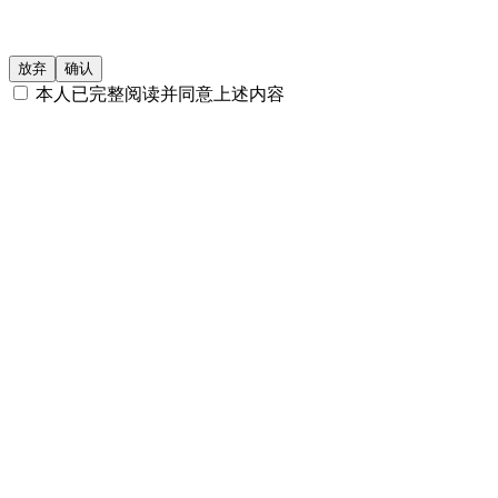
二、下列投资者视为合格投资者：
放弃
确认
本人已完整阅读并同意上述内容
1
、社会保障基金、企业年金等养老基金、慈善基金等社会公
2
、依法设立并在基金业协会备案的投资计划；
3
、投资于所管理私募基金的私募基金管理人及其从业人员；
4
、中国证监会规定的其他投资者。
如果您继续访问或使用本网站及其所载资料，即表明您声明及保
司法区域的有关法律及法规，同意并接受以下条款及相关约束。
束，请勿继续访问或使用本网站及其所载信息及资料。
投资涉及风险，投资者应详细审阅产品的发售文件以获取进一
资和咨询意见。产品净值及其收益存在涨跌可能，过往的产品
非投资建议或咨询意见，投资者不应依赖本网站所提供的信息