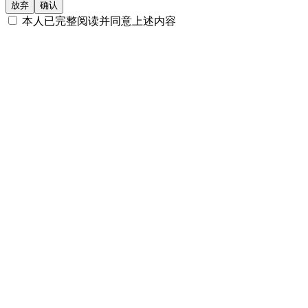
二、下列投资者视为合格投资者：
放弃
确认
本人已完整阅读并同意上述内容
1
、社会保障基金、企业年金等养老基金、慈善基金等社会公
2
、依法设立并在基金业协会备案的投资计划；
3
、投资于所管理私募基金的私募基金管理人及其从业人员；
4
、中国证监会规定的其他投资者。
如果您继续访问或使用本网站及其所载资料，即表明您声明及保
司法区域的有关法律及法规，同意并接受以下条款及相关约束。
束，请勿继续访问或使用本网站及其所载信息及资料。
投资涉及风险，投资者应详细审阅产品的发售文件以获取进一
资和咨询意见。产品净值及其收益存在涨跌可能，过往的产品
非投资建议或咨询意见，投资者不应依赖本网站所提供的信息